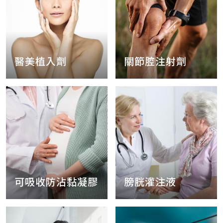
醫美植入劑
關節腔注射劑
可吸收防沾黏凝膠
膀胱灌注液