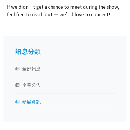
If we didn’t get a chance to meet during the show,
feel free to reach out — we’d love to connect!.
訊息分類
全部訊息
企業公告
參展資訊