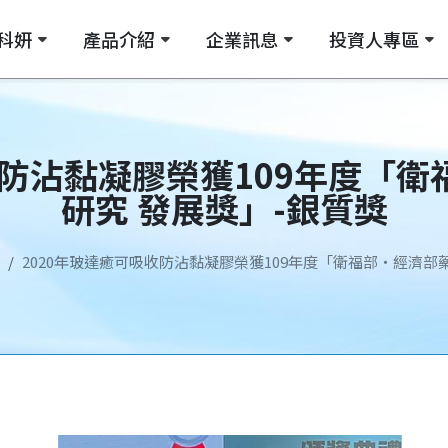
科妍
產品介紹
企業訊息
投資人專區
節腔注射劑
利害關係人專區
關於科妍
皮下填補劑
企業社會責任專區
企業公告
品質認證
可吸收防沾黏凝膠
參展資訊
製程設備
財經相關報導
膀胱灌注
法人
收防沾黏凝膠榮獲109年度「
研究 發展獎」-銀質獎
2020年玻達癒可吸收防沾黏凝膠榮獲109年度「衛福部‧經濟部