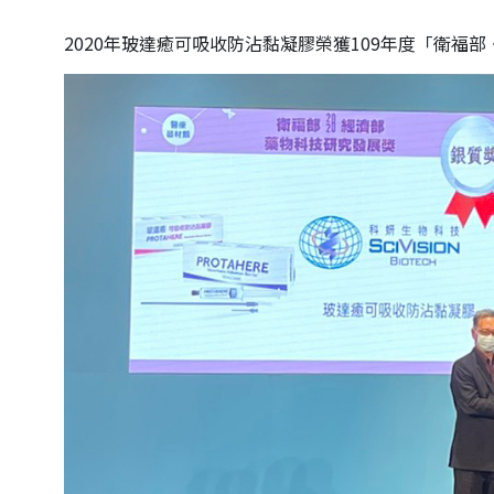
2020年玻達癒可吸收防沾黏凝膠榮獲109年度「衛福