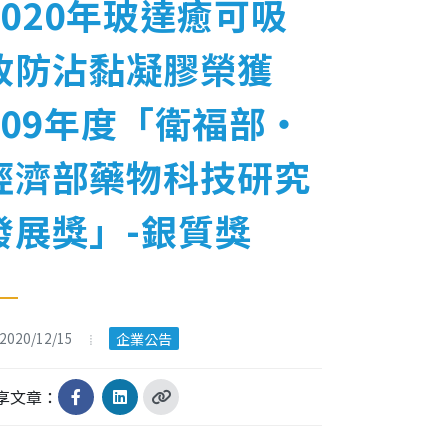
2020年玻達癒可吸
收防沾黏凝膠榮獲
109年度「衛福部‧
經濟部藥物科技研究
發展獎」-銀質獎
2020/12/15
企業公告
享文章：