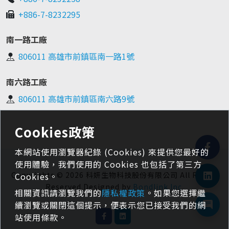
+886-7-8232295
南一路工廠
806011 高雄市前鎮區南一路1號
南六路工廠
806011 高雄市前鎮區南六路9號
Cookies政策
本網站使用瀏覽器紀錄 (Cookies) 來提供您最好的
使用體驗，我們使用的 Cookies 也包括了第三方
Copyrights © 2026 科妍生物科技股份有限公司 All Rights
Cookies。
Reserved.Designed by
Bondlink Inc
.
相關資訊請瀏覽我們的
隱私權政策
。如果您選擇繼
續瀏覽或關閉這個提示，便表示您已接受我們的網
站使用條款。