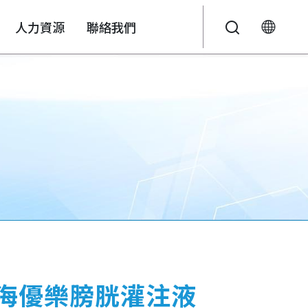
人力資源
聯絡我們
液
說明會
投資人關係Q&A
永續報告書
海優樂膀胱灌注液