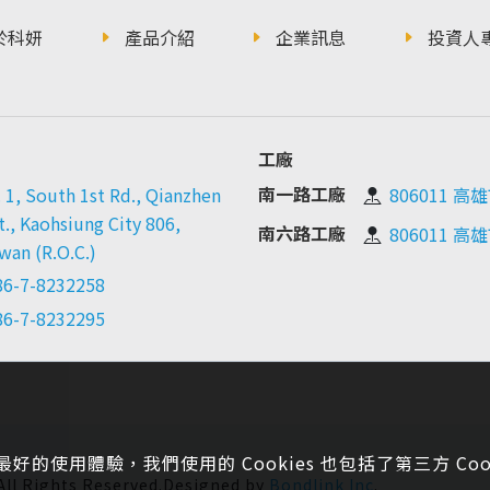
於科妍
產品介紹
企業訊息
投資人
工廠
南一路工廠
 1, South 1st Rd., Qianzhen
806011 
t., Kaohsiung City 806,
南六路工廠
806011 
wan (R.O.C.)
86-7-8232258
86-7-8232295
最好的使用體驗，我們使用的 Cookies 也包括了第三方 Cook
Rights Reserved.Designed by
Bondlink Inc
.