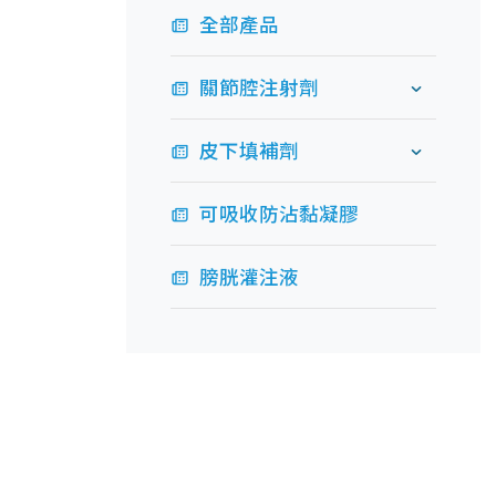
全部產品
關節腔注射劑
皮下填補劑
可吸收防沾黏凝膠
膀胱灌注液