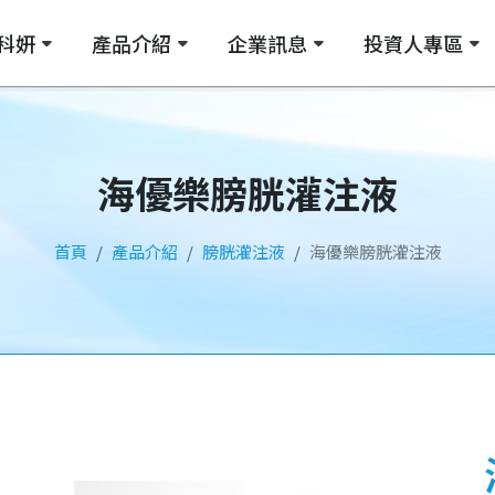
科妍
產品介紹
企業訊息
投資人專區
節腔注射劑
利害關係人專區
關於科妍
皮下填補劑
企業社會責任專區
企業公告
品質認證
可吸收防沾黏凝膠
參展資訊
製程設備
財經相關報導
膀胱灌注
法人
海優樂膀胱灌注液
首頁
產品介紹
膀胱灌注液
海優樂膀胱灌注液